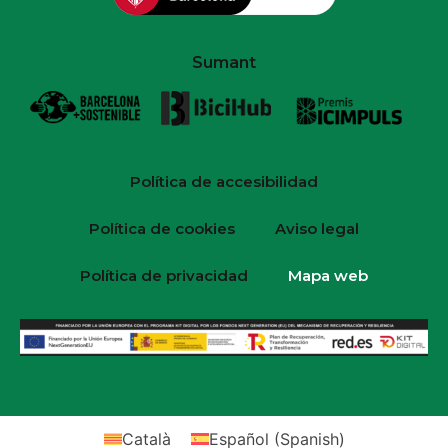
Sumant
Política de accesibilidad
Política de cookies
Aviso legal
Política de privacidad
Mapa web
Català
Español
(
Spanish
)