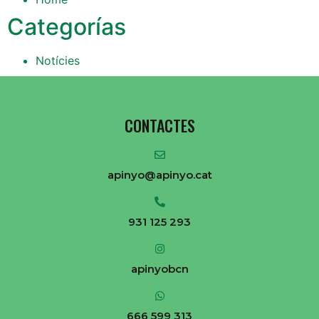
Categorías
Notícies
CONTACTES
apinyo@apinyo.cat
931 125 293
apinyobcn
666 599 313